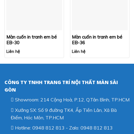
Màn cuốn in tranh em bé
Màn cuốn in tranh em bé
EB-30
EB-36
Liên hệ
Liên hệ
CÔNG TY TNHH TRANG TRÍ NỘI THẤT MÀN SÀI
GÒN
Showroom: 214 Cộng Hoà, P.12, Q.Tân Bình, TP.HCM
Xưởng SX: Số 9 đường TK4, Ấp Tiền Lân, Xã Bà
Điểm, Hóc Môn, TP.HCM
Hotline: 0948 812 813 - Zalo: 0948 812 813