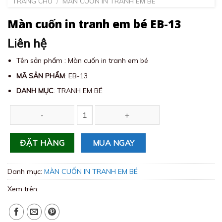
TRANG CHỦ
/
MÀN CUỐN IN TRANH EM BÉ
Màn cuốn in tranh em bé EB-13
Liên hệ
Tên sản phẩm : Màn cuốn in tranh em bé
MÃ SẢN PHẨM
: EB-13
DANH MỤC
: TRANH EM BÉ
Màn cuốn in tranh em bé EB-13 số lượng
MUA NGAY
ĐẶT HÀNG
Danh mục:
MÀN CUỐN IN TRANH EM BÉ
Xem trên: