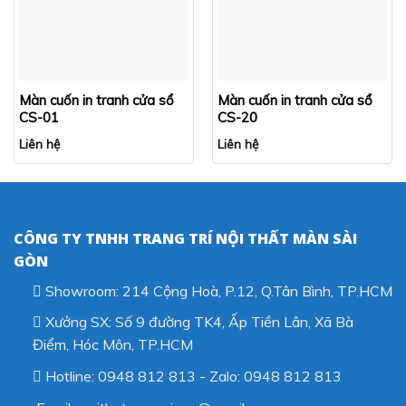
Màn cuốn in tranh cửa sổ
Màn cuốn in tranh cửa sổ
CS-01
CS-20
Liên hệ
Liên hệ
CÔNG TY TNHH TRANG TRÍ NỘI THẤT MÀN SÀI
GÒN
Showroom: 214 Cộng Hoà, P.12, Q.Tân Bình, TP.HCM
Xưởng SX: Số 9 đường TK4, Ấp Tiền Lân, Xã Bà
Điểm, Hóc Môn, TP.HCM
Hotline: 0948 812 813 - Zalo: 0948 812 813