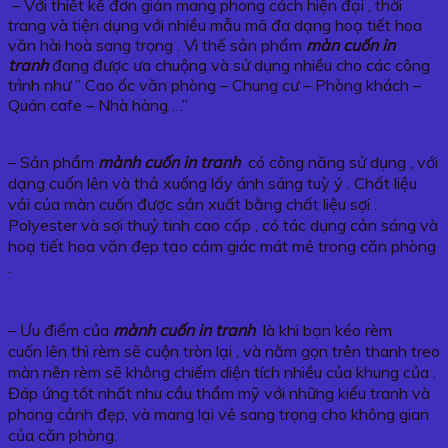
– Với thiết kế đơn giản mang phong cách hiện đại , thời
trang và tiện dụng với nhiều mẫu mã đa dạng hoạ tiết hoa
văn hài hoà sang trọng . Vì thế sản phẩm
màn cuốn in
tranh
đang được ưa chuộng và sử dụng nhiều cho các công
trình như ” Cao ốc văn phòng – Chung cư – Phòng khách –
Quán cafe – Nhà hàng …”
– Sản phẩm
mành cuốn in tranh
có công năng sử dụng , với
dạng cuốn lên và thả xuống lấy ánh sáng tuỳ ý . Chất liệu
vải của màn cuốn được sản xuất bằng chất liệu sợi .
Polyester và sợi thuỷ tinh cao cấp , có tác dụng cản sáng và
hoạ tiết hoa văn đẹp tạo cảm giác mát mẻ trong căn phòng
.
– Ưu điểm của
mành cuốn in tranh
là khi bạn kéo rèm
cuốn lên thì rèm sẽ cuộn tròn lại , và nằm gọn trên thanh treo
màn nên rèm sẽ không chiếm diện tích nhiều của khung của .
Đáp ứng tốt nhất nhu cầu thẩm mỹ với những kiểu tranh và
phong cảnh đẹp, và mang lại vẻ sang trọng cho không gian
của căn phòng.