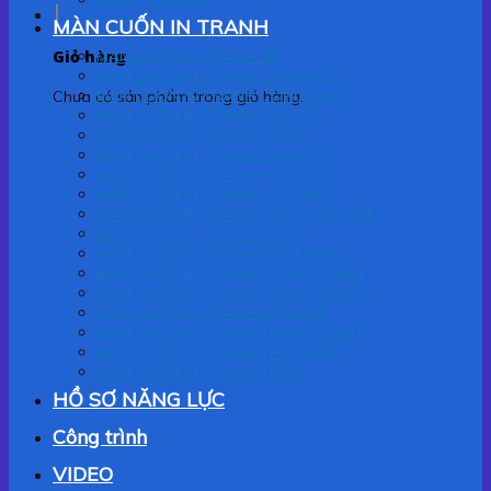
MÀN CUỐN IN TRANH
Giỏ hàng
MÀN CUỐN IN TRANH 3D
MÀN CUỐN IN TRANH CẢNH BIỂN
MÀN CUỐN IN TRANH CÔNG GIÁO
Chưa có sản phẩm trong giỏ hàng.
MÀN CUỐN IN TRANH CỬA SỔ
MÀN CUỐN IN TRANH EM BÉ
MÀN CUỐN IN TRANH GIA NGỌC
MÀN CUỐN IN TRANH HOA QUẢ
MÀN CUỐN IN TRANH HOA SEN
MÀN CUỐN IN TRANH LÀNG QUÊ VIỆT
MÀN CUỐN IN TRANH NGỰA
MÀN CUỐN IN TRANH PHẬT GIÁO
MÀN CUỐN IN TRANH PHONG CẢNH
MÀN CUỐN IN TRANH PHÒNG KHÁCH
MÀN CUỐN IN TRANH SƠN DẦU
MÀN CUỐN IN TRANH THẮNG CẢNH
MÀN CUỐN IN TRANH THƯ PHÁP
MÀN CUỐN IN TRANH TRẦN
HỒ SƠ NĂNG LỰC
Công trình
VIDEO