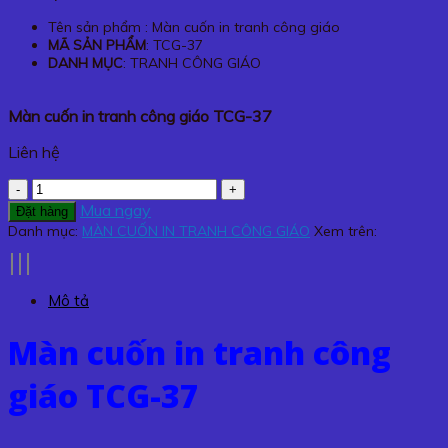
Tên sản phẩm : Màn cuốn in tranh công giáo
MÃ SẢN PHẨM
: TCG-37
DANH MỤC
: TRANH CÔNG GIÁO
Màn cuốn in tranh công giáo TCG-37
Liên hệ
Màn
cuốn
Mua ngay
Đặt hàng
in
Danh mục:
MÀN CUỐN IN TRANH CÔNG GIÁO
Xem trên:
tranh
công
giáo
Mô tả
TCG-
37
Màn cuốn in tranh công
số
lượng
giáo TCG-37