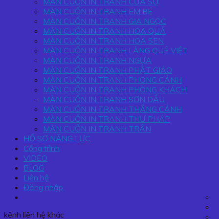
MÀN CUỐN IN TRANH CỬA SỔ
MÀN CUỐN IN TRANH EM BÉ
MÀN CUỐN IN TRANH GIA NGỌC
MÀN CUỐN IN TRANH HOA QUẢ
MÀN CUỐN IN TRANH HOA SEN
MÀN CUỐN IN TRANH LÀNG QUÊ VIỆT
MÀN CUỐN IN TRANH NGỰA
MÀN CUỐN IN TRANH PHẬT GIÁO
MÀN CUỐN IN TRANH PHONG CẢNH
MÀN CUỐN IN TRANH PHÒNG KHÁCH
MÀN CUỐN IN TRANH SƠN DẦU
MÀN CUỐN IN TRANH THẮNG CẢNH
MÀN CUỐN IN TRANH THƯ PHÁP
MÀN CUỐN IN TRANH TRẦN
HỒ SƠ NĂNG LỰC
Công trình
VIDEO
BLOG
Liên hệ
Đăng nhập
kênh liên hệ khác