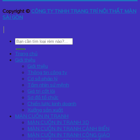
Copyright ©
CÔNG TY TNHH TRANG TRÍ NỘI THẤT MÀN
SÀI GÒN
Tìm
kiếm:
Trang chủ
Giới thiệu
Giới thiệu
Thông tin công ty
Cơ sở pháp lý
Tầm nhìn sứ mệnh
Giá trị cốt lõi
Sơ đồ tổ chức
Chiến lược kinh doanh
Xưởng sản xuất
MÀN CUỐN IN TRANH
MÀN CUỐN IN TRANH 3D
MÀN CUỐN IN TRANH CẢNH BIỂN
MÀN CUỐN IN TRANH CÔNG GIÁO