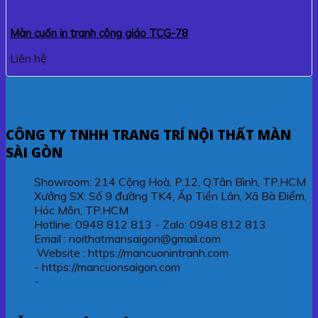
Màn cuốn in tranh công giáo TCG-78
Liên hệ
CÔNG TY TNHH TRANG TRÍ NỘI THẤT MÀN
SÀI GÒN
Showroom: 214 Cộng Hoà, P.12, Q.Tân Bình, TP.HCM
Xưởng SX: Số 9 đường TK4, Ấp Tiền Lân, Xã Bà Điểm,
Hóc Môn, TP.HCM
Hotline: 0948 812 813 - Zalo: 0948 812 813
Email : noithatmansaigon@gmail.com
Website : https://mancuonintranh.com
- https://mancuonsaigon.com
-
https://maichetudong.com