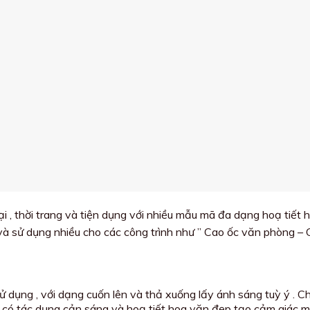
i , thời trang và tiện dụng với nhiều mẫu mã đa dạng hoạ tiết h
 sử dụng nhiều cho các công trình như ” Cao ốc văn phòng –
 dụng , với dạng cuốn lên và thả xuống lấy ánh sáng tuỳ ý . C
ấp , có tác dụng cản sáng và hoạ tiết hoa văn đẹp tạo cảm giác 