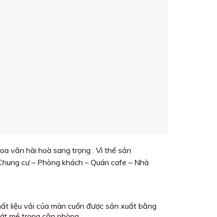
oa văn hài hoà sang trọng . Vì thế sản
 Chung cư – Phòng khách – Quán cafe – Nhà
hất liệu vải của màn cuốn được sản xuất bằng
mát mẻ trong căn phòng .