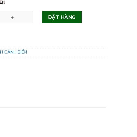
IỂN
ượng
ĐẶT HÀNG
H CẢNH BIỂN