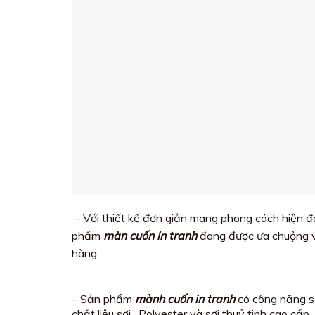
– Với thiết kế đơn giản mang phong cách hiện đạ
phẩm
màn cuốn in tranh
đang được ưa chuộng và
hàng …”
– Sản phẩm
mành cuốn in tranh
có công năng sử
chất liệu sợi . Polyester và sợi thuỷ tinh cao c