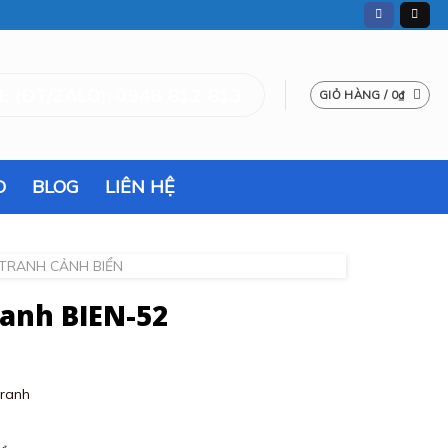
 (ĐT/ZALO): 0948 812 813
GIỎ HÀNG /
0
₫
O
BLOG
LIÊN HỆ
 TRANH CẢNH BIỂN
ranh BIEN-52
tranh