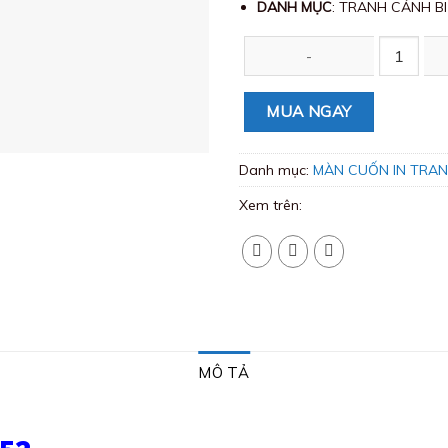
DANH MỤC
: TRANH CẢNH B
Màn cuốn in tranh BIEN-52 số l
MUA NGAY
Danh mục:
MÀN CUỐN IN TRAN
Xem trên:
MÔ TẢ