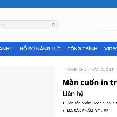
HOTLINE
RANH
HỒ SƠ NĂNG LỰC
CÔNG TRÌNH
VIDE
TRANG CHỦ
/
MÀN CUỐN IN
Màn cuốn in t
Liên hệ
Tên sản phẩm : Màn cuốn in 
MÃ SẢN PHẨM
: BIEN-52