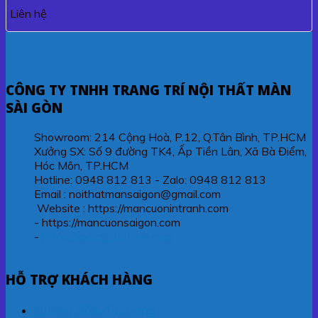
Liên hệ
CÔNG TY TNHH TRANG TRÍ NỘI THẤT MÀN
SÀI GÒN
Showroom: 214 Cộng Hoà, P.12, Q.Tân Bình, TP.HCM
Xưởng SX: Số 9 đường TK4, Ấp Tiền Lân, Xã Bà Điểm,
Hóc Môn, TP.HCM
Hotline: 0948 812 813 - Zalo: 0948 812 813
Email : noithatmansaigon@gmail.com
Website : https://mancuonintranh.com
- https://mancuonsaigon.com
-
https://maichetudong.com
HỖ TRỢ KHÁCH HÀNG
Hướng dẫn đặt hàng