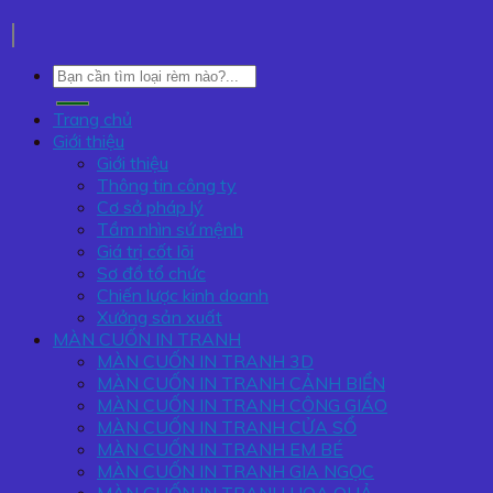
Tìm
kiếm:
Trang chủ
Giới thiệu
Giới thiệu
Thông tin công ty
Cơ sở pháp lý
Tầm nhìn sứ mệnh
Giá trị cốt lõi
Sơ đồ tổ chức
Chiến lược kinh doanh
Xưởng sản xuất
MÀN CUỐN IN TRANH
MÀN CUỐN IN TRANH 3D
MÀN CUỐN IN TRANH CẢNH BIỂN
MÀN CUỐN IN TRANH CÔNG GIÁO
MÀN CUỐN IN TRANH CỬA SỔ
MÀN CUỐN IN TRANH EM BÉ
MÀN CUỐN IN TRANH GIA NGỌC