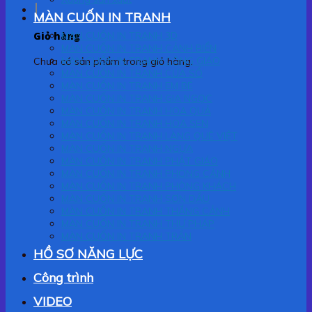
MÀN CUỐN IN TRANH
Giỏ hàng
MÀN CUỐN IN TRANH 3D
MÀN CUỐN IN TRANH CẢNH BIỂN
MÀN CUỐN IN TRANH CÔNG GIÁO
Chưa có sản phẩm trong giỏ hàng.
MÀN CUỐN IN TRANH CỬA SỔ
MÀN CUỐN IN TRANH EM BÉ
MÀN CUỐN IN TRANH GIA NGỌC
MÀN CUỐN IN TRANH HOA QUẢ
MÀN CUỐN IN TRANH HOA SEN
MÀN CUỐN IN TRANH LÀNG QUÊ VIỆT
MÀN CUỐN IN TRANH NGỰA
MÀN CUỐN IN TRANH PHẬT GIÁO
MÀN CUỐN IN TRANH PHONG CẢNH
MÀN CUỐN IN TRANH PHÒNG KHÁCH
MÀN CUỐN IN TRANH SƠN DẦU
MÀN CUỐN IN TRANH THẮNG CẢNH
MÀN CUỐN IN TRANH THƯ PHÁP
MÀN CUỐN IN TRANH TRẦN
HỒ SƠ NĂNG LỰC
Công trình
VIDEO