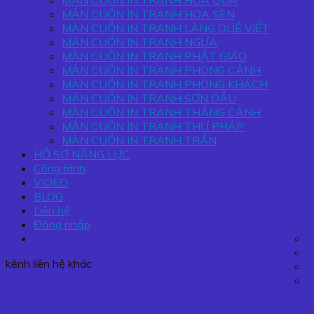
MÀN CUỐN IN TRANH HOA QUẢ
MÀN CUỐN IN TRANH HOA SEN
MÀN CUỐN IN TRANH LÀNG QUÊ VIỆT
MÀN CUỐN IN TRANH NGỰA
MÀN CUỐN IN TRANH PHẬT GIÁO
MÀN CUỐN IN TRANH PHONG CẢNH
MÀN CUỐN IN TRANH PHÒNG KHÁCH
MÀN CUỐN IN TRANH SƠN DẦU
MÀN CUỐN IN TRANH THẮNG CẢNH
MÀN CUỐN IN TRANH THƯ PHÁP
MÀN CUỐN IN TRANH TRẦN
HỒ SƠ NĂNG LỰC
Công trình
VIDEO
BLOG
Liên hệ
Đăng nhập
kênh liên hệ khác