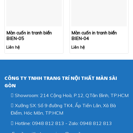
Màn cuốn in tranh biển
Màn cuốn in tranh biển
BIEN-05
BIEN-04
Liên hệ
Liên hệ
CÔNG TY TNHH TRANG TRÍ NỘI THẤT MÀN SÀI
GÒN
Showroom: 214 Cộng Hoà, P.12, Q.Tân Bình, TP.HCM
Xưởng SX: Số 9 đường TK4, Ấp Tiền Lân, Xã Bà
Điểm, Hóc Môn, TP.HCM
Hotline: 0948 812 813 - Zalo: 0948 812 813