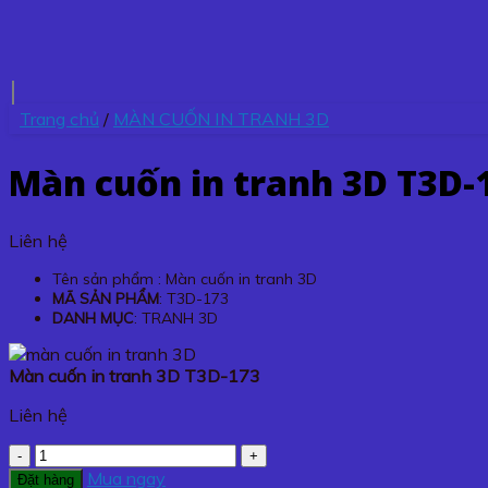
Trang chủ
/
MÀN CUỐN IN TRANH 3D
Màn cuốn in tranh 3D T3D-
Liên hệ
Tên sản phẩm : Màn cuốn in tranh 3D
MÃ SẢN PHẨM
: T3D-173
DANH MỤC
: TRANH 3D
Màn cuốn in tranh 3D T3D-173
Liên hệ
Màn
cuốn
Mua ngay
Đặt hàng