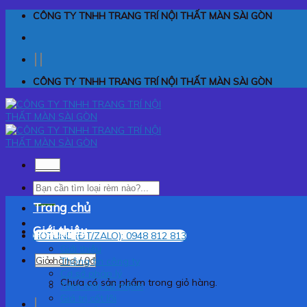
Skip
CÔNG TY TNHH TRANG TRÍ NỘI THẤT MÀN SÀI GÒN
to
content
CÔNG TY TNHH TRANG TRÍ NỘI THẤT MÀN SÀI GÒN
Menu
Tìm
kiếm:
Trang chủ
Giới thiệu
HOTLINE (ĐT/ZALO): 0948 812 813
Giới thiệu
Giỏ hàng /
0
₫
Thông tin công ty
Cơ sở pháp lý
Chưa có sản phẩm trong giỏ hàng.
Tầm nhìn sứ mệnh
Giá trị cốt lõi