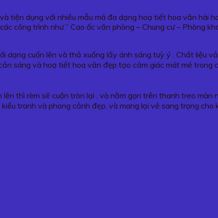
g và tiện dụng với nhiều mẫu mã đa dạng hoạ tiết hoa văn hài 
các công trình như ” Cao ốc văn phòng – Chung cư – Phòng kh
ới dạng cuốn lên và thả xuống lấy ánh sáng tuỳ ý . Chất liệu 
ụng cản sáng và hoạ tiết hoa văn đẹp tạo cảm giác mát mẻ trong 
 lên thì rèm sẽ cuộn tròn lại , và nằm gọn trên thanh treo màn
 kiểu tranh và phong cảnh đẹp, và mang lại vẻ sang trọng cho 