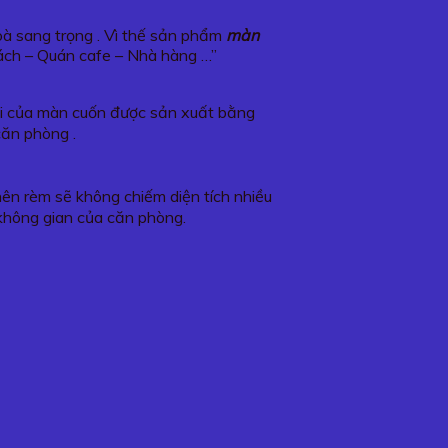
hoà sang trọng . Vì thế sản phẩm
màn
ách – Quán cafe – Nhà hàng …”
vải của màn cuốn được sản xuất bằng
căn phòng .
 nên rèm sẽ không chiếm diện tích nhiều
không gian của căn phòng.