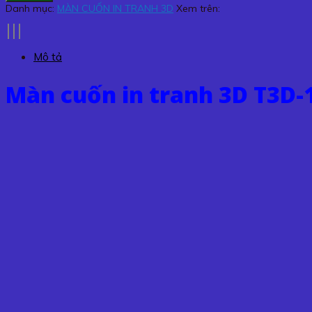
in
Danh mục:
MÀN CUỐN IN TRANH 3D
Xem trên:
tranh
3D
T3D-
Mô tả
173
số
Màn cuốn in tranh 3D T3D-
lượng