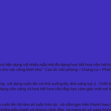
g và tiện dụng với nhiều mẫu mã đa dạng hoạ tiết hoa văn hài 
 cho các công trình như ” Cao ốc văn phòng – Chung cư – Phò
g , với dạng cuốn lên và thả xuống lấy ánh sáng tuỳ ý . Chất 
tác dụng cản sáng và hoạ tiết hoa văn đẹp tạo cảm giác mát mẻ 
 cuốn lên thì rèm sẽ cuộn tròn lại , và nằm gọn trên thanh tre
những kiểu tranh và phong cảnh đẹp, và mang lại vẻ sang trọn