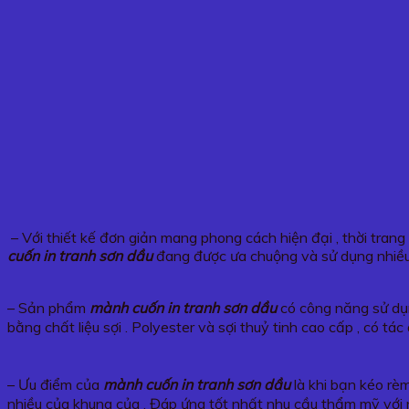
– Với thiết kế đơn giản mang phong cách hiện đại , thời tran
cuốn in tranh sơn dầu
đang được ưa chuộng và sử dụng nhiều
– Sản phẩm
mành cuốn in tranh sơn dầu
có công năng sử dụn
bằng chất liệu sợi . Polyester và sợi thuỷ tinh cao cấp , có 
– Ưu điểm của
mành cuốn in tranh sơn dầu
là khi bạn kéo rèm
nhiều của khung của . Đáp ứng tốt nhất nhu cầu thẩm mỹ với 