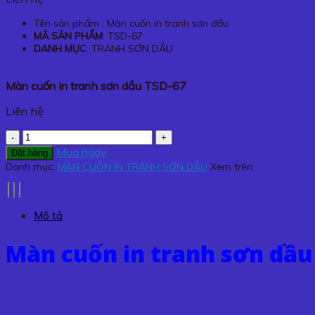
Tên sản phẩm : Màn cuốn in tranh sơn dầu
MÃ SẢN PHẨM
: TSD-67
DANH MỤC
: TRANH SƠN DẦU
Màn cuốn in tranh sơn dầu TSD-67
Liên hệ
Màn
cuốn
Mua ngay
Đặt hàng
in
Danh mục:
MÀN CUỐN IN TRANH SƠN DẦU
Xem trên:
tranh
sơn
dầu
Mô tả
TSD-
67
Màn cuốn in tranh sơn dầu
số
lượng