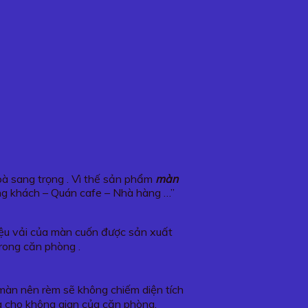
hoà sang trọng . Vì thế sản phẩm
màn
ng khách – Quán cafe – Nhà hàng …”
liệu vải của màn cuốn được sản xuất
trong căn phòng .
o màn nên rèm sẽ không chiếm diện tích
g cho không gian của căn phòng.