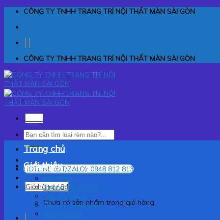
Skip
CÔNG TY TNHH TRANG TRÍ NỘI THẤT MÀN SÀI GÒN
to
content
CÔNG TY TNHH TRANG TRÍ NỘI THẤT MÀN SÀI GÒN
Menu
Tìm
kiếm:
Trang chủ
Giới thiệu
HOTLINE (ĐT/ZALO): 0948 812 813
Giới thiệu
Giỏ hàng /
0
₫
Thông tin công ty
Cơ sở pháp lý
Chưa có sản phẩm trong giỏ hàng.
Tầm nhìn sứ mệnh
Giá trị cốt lõi