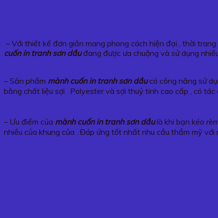
– Với thiết kế đơn giản mang phong cách hiện đại , thời tran
cuốn in tranh sơn dầu
đang được ưa chuộng và sử dụng nhiều
– Sản phẩm
mành cuốn in tranh sơn dầu
có công năng sử dụn
bằng chất liệu sợi . Polyester và sợi thuỷ tinh cao cấp , có 
– Ưu điểm của
mành cuốn in tranh sơn dầu
là khi bạn kéo rèm
nhiều của khung của . Đáp ứng tốt nhất nhu cầu thẩm mỹ với 