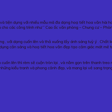
g và tiện dụng với nhiều mẫu mã đa dạng hoạ tiết hoa văn hài 
 cho các công trình như ” Cao ốc văn phòng – Chung cư – Phò
g , với dạng cuốn lên và thả xuống lấy ánh sáng tuỳ ý . Chất 
tác dụng cản sáng và hoạ tiết hoa văn đẹp tạo cảm giác mát mẻ 
 cuốn lên thì rèm sẽ cuộn tròn lại , và nằm gọn trên thanh tre
những kiểu tranh và phong cảnh đẹp, và mang lại vẻ sang trọn