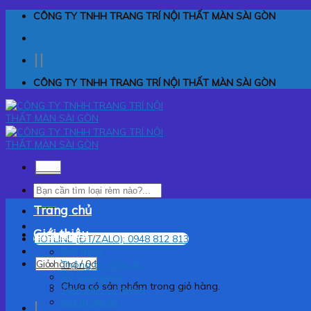
Skip
CÔNG TY TNHH TRANG TRÍ NỘI THẤT MÀN SÀI GÒN
to
content
CÔNG TY TNHH TRANG TRÍ NỘI THẤT MÀN SÀI GÒN
Menu
Tìm
kiếm:
Trang chủ
Giới thiệu
HOTLINE (ĐT/ZALO): 0948 812 813
Giới thiệu
Giỏ hàng /
0
₫
Thông tin công ty
Cơ sở pháp lý
Chưa có sản phẩm trong giỏ hàng.
Tầm nhìn sứ mệnh
Giá trị cốt lõi