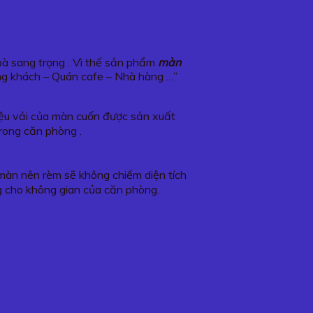
hoà sang trọng . Vì thế sản phẩm
màn
ng khách – Quán cafe – Nhà hàng …”
liệu vải của màn cuốn được sản xuất
trong căn phòng .
o màn nên rèm sẽ không chiếm diện tích
g cho không gian của căn phòng.