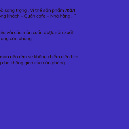
hoà sang trọng . Vì thế sản phẩm
màn
òng khách – Quán cafe – Nhà hàng …”
liệu vải của màn cuốn được sản xuất
trong căn phòng .
o màn nên rèm sẽ không chiếm diện tích
g cho không gian của căn phòng.