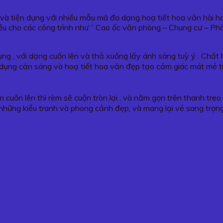
g và tiện dụng với nhiều mẫu mã đa dạng hoạ tiết hoa văn hài 
u cho các công trình như ” Cao ốc văn phòng – Chung cư – Ph
g , với dạng cuốn lên và thả xuống lấy ánh sáng tuỳ ý . Chất 
tác dụng cản sáng và hoạ tiết hoa văn đẹp tạo cảm giác mát mẻ 
m cuốn lên thì rèm sẽ cuộn tròn lại , và nằm gọn trên thanh tre
những kiểu tranh và phong cảnh đẹp, và mang lại vẻ sang trọn