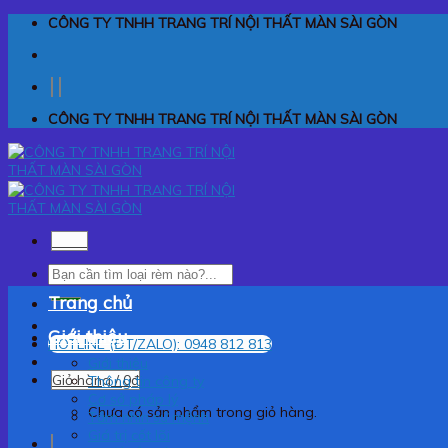
Skip
CÔNG TY TNHH TRANG TRÍ NỘI THẤT MÀN SÀI GÒN
to
content
CÔNG TY TNHH TRANG TRÍ NỘI THẤT MÀN SÀI GÒN
Menu
Tìm
kiếm:
Trang chủ
Giới thiệu
HOTLINE (ĐT/ZALO): 0948 812 813
Giới thiệu
Giỏ hàng /
0
₫
Thông tin công ty
Cơ sở pháp lý
Chưa có sản phẩm trong giỏ hàng.
Tầm nhìn sứ mệnh
Giá trị cốt lõi