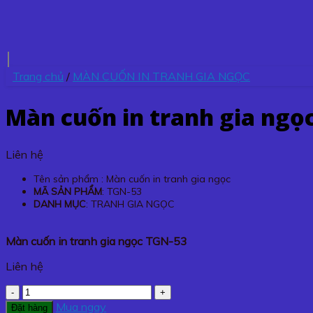
Trang chủ
/
MÀN CUỐN IN TRANH GIA NGỌC
Màn cuốn in tranh gia ngọ
Liên hệ
Tên sản phẩm : Màn cuốn in tranh gia ngọc
MÃ SẢN PHẨM
: TGN-53
DANH MỤC
: TRANH GIA NGỌC
Màn cuốn in tranh gia ngọc TGN-53
Liên hệ
Màn
cuốn
Mua ngay
Đặt hàng