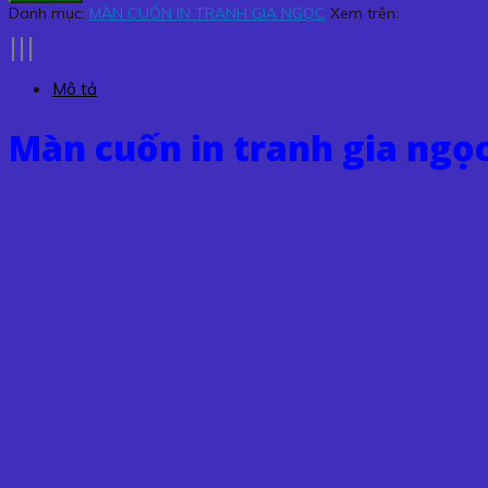
in
Danh mục:
MÀN CUỐN IN TRANH GIA NGỌC
Xem trên:
tranh
gia
ngọc
Mô tả
TGN-
53
Màn cuốn in tranh gia ngọ
số
lượng